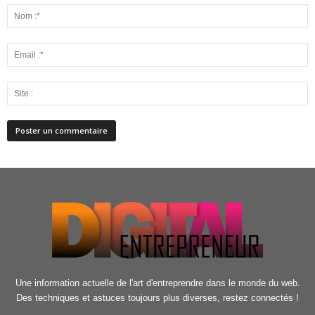
Une information actuelle de l'art d'entreprendre dans le monde du web.
Des techniques et astuces toujours plus diverses, restez connectés !