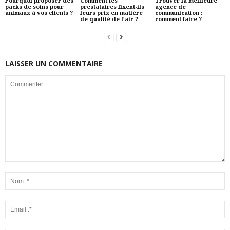
Pourquoi proposer des
Comment les
Trouver la meilleure
packs de soins pour
prestataires fixent-ils
agence de
animaux à vos clients ?
leurs prix en matière
communication :
de qualité de l’air ?
comment faire ?
LAISSER UN COMMENTAIRE